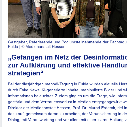
Gastgeber, Referierende und Podiumsteilnehmende der Fachtagu
Fulda | © Medienanstalt Hessen
„Gefangen im Netz der Desinformat
zur Aufklärung und effektive Handlu
strategien“
Bei der diesjährigen mepodi-Tagung in Fulda wurden aktuelle He
durch Fake News, KI-generierte Inhalte, manipulierte Bilder und w
Informa­tionen beleuchtet. Zudem ging es um die Frage, wie Info
gestärkt und dem Vertrauensverlust in Medien entgegengewirkt 
Direktor der Medienanstalt Hessen, Prof. Dr. Murad Erdemir, rief 
dazu auf, gemeinsam daran zu arbeiten, der Verunsicherung in der
Dialog, mit Verantwortung und vor allem mit einer klaren Haltung