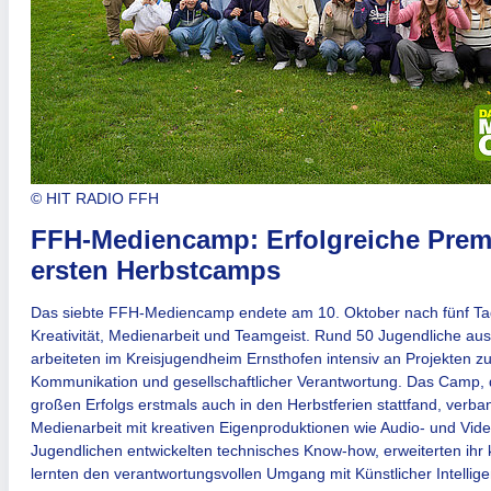
© HIT RADIO FFH
FFH-Mediencamp: Erfolgreiche Prem
ersten Herbstcamps
Das siebte FFH-Mediencamp endete am 10. Oktober nach fünf Tag
Kreativität, Medienarbeit und Teamgeist. Rund 50 Jugendliche a
arbeiteten im Kreisjugendheim Ernsthofen intensiv an Projekten z
Kommunikation und gesellschaftlicher Verantwortung. Das Camp,
großen Erfolgs erstmals auch in den Herbstferien stattfand, verb
Medienarbeit mit kreativen Eigenproduktionen wie Audio- und Vide
Jugendlichen entwickelten technisches Know-how, erweiterten ihr 
lernten den verantwortungsvollen Umgang mit Künstlicher Intellig