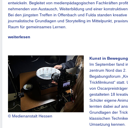
entwickeln. Begleitet von medienpädagogischen Fachkräften profiti
nehmenden von Austausch, Weiterbildung und einer konstruktiven
Bei den jüngsten Treffen in Offenbach und Fulda standen kreative 
journalis­tische Grundlagen und Storytelling im Mittelpunkt, praxisn
Raum für gemeinsames Lernen.
weiterlesen
Kunst in Bewegung
Im September fand i
zentrum Nord das 2. 
Begabungs­forum „Kre
Trickfilmkunst“ statt.
von Oscarpreisträge
gestalteten 18 kreat
Schüler eigene Anima
lernten dabei auf an
Grundlagen der Trick
© Medienanstalt Hessen
klassischen Techniken
Umsetzung kennen.