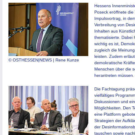
Hessens Innenminist
Poseck eröffnete die
Impulsvortrag, in de
Verbreitung von Desi
Inhal­ten aus Künstlic
thema­tisierte. Dabei 
wichtig es ist, Demok
zugleich die Meinung
leisten. Zudem erläut
© OSTHESSEN|NEWS | Rene Kunze
demokratische Kräfte 
Menschen über die s
herantreten müssen.
Die Fachtagung präse
vielfältiges Program
Diskus­sionen und ei
Möglich­keiten. Den
eine Plattform gebot
Strategien der Aufkl
der Desinformations
tauschen sowie nachh