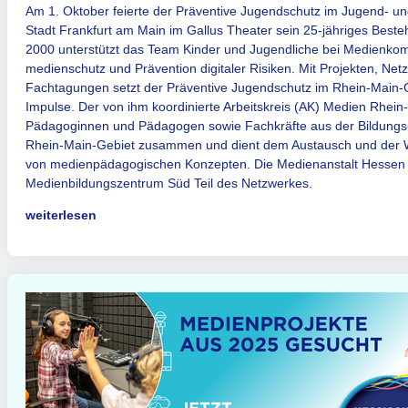
Am 1. Oktober feierte der Präventive Jugendschutz im Jugend- un
Stadt Frankfurt am Main im Gallus Theater sein 25-jähriges Beste
2000 unterstützt das Team Kinder und Jugendliche bei Medienko
medien­schutz und Prävention digitaler Risiken. Mit Projekten, Net
Fach­ta­gun­gen setzt der Präventive Jugendschutz im Rhein-Main-
Impulse. Der von ihm koordinierte Arbeitskreis (AK) Medien Rhein-
Pädagoginnen und Pä­da­go­gen sowie Fachkräfte aus der Bildungs-
Rhein-Main-Gebiet zu­sam­men und dient dem Austausch und der 
von medienpädagogischen Konzepten. Die Medienanstalt Hessen 
Medienbildungszentrum Süd Teil des Netzwerkes.
weiterlesen