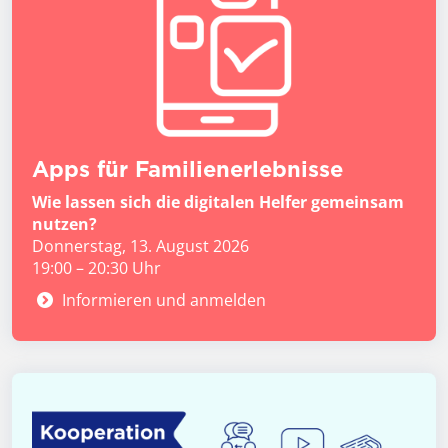
Apps für Familien­erlebnisse
Wie lassen sich die digitalen Helfer gemeinsam
nutzen?
Donnerstag, 13. August 2026
19:00 – 20:30 Uhr
Informieren und anmelden