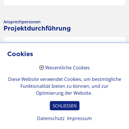
Ansprechpersonen
Projektdurchführung
Cookies
Wesentliche Cookies
Diese Website verwendet Cookies, um bestmögliche
Funktionalität bieten zu können, und zur
Optimierung der Website.
SCHLIESSEN
Anne Schmitt
Datenschutz
Impressum
Institut für Medienpädagogik und Kommunikation
Hessen e.V.