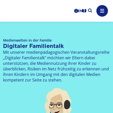
Logo: LPR Medienanstalt Hessen, Claim: Medien, Zukunft,
Suche auf
Benutzerhinweise
informations in en
Leichte Sprache
Navig
Medienwelten in der Familie
Digitaler Familientalk
Mit unserer medienpädagogischen Veranstaltungsreihe
„Digitaler Familientalk“ möchten wir Eltern dabei
unterstützen, die Mediennutzung ihrer Kinder zu
überblicken, Risiken im Netz frühzeitig zu erkennen und
ihren Kindern im Umgang mit den digitalen Medien
kompetent zur Seite zu stehen.