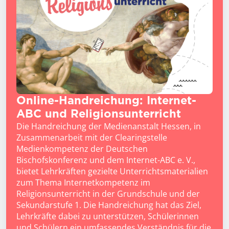
Online-Handreichung: Internet-
ABC und Religionsunterricht
Die Handreichung der Medienanstalt Hessen, in
Zusammenarbeit mit der Clearingstelle
Medienkompetenz der Deutschen
Bischofskonferenz und dem Internet-ABC e. V.,
bietet Lehrkräften gezielte Unterrichtsmaterialien
zum Thema Internetkompetenz im
Religionsunterricht in der Grundschule und der
Sekundarstufe 1. Die Handreichung hat das Ziel,
Lehrkräfte dabei zu unterstützen, Schülerinnen
und Schülern ein umfassendes Verständnis für die