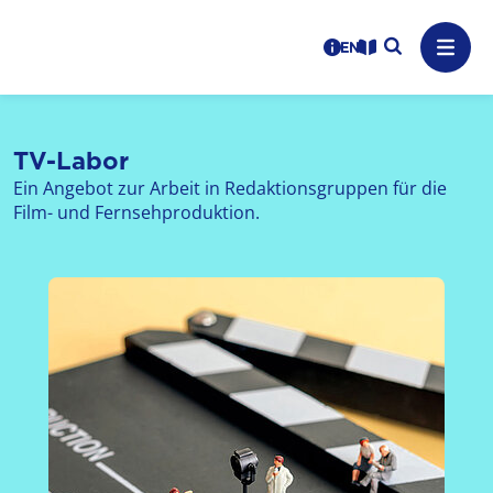
Logo: LPR Medienanstalt Hessen, Claim: Medien, Zukunft,
Suche auf
Benutzerhinweise
informations in en
Leichte Sprache
Navig
TV-Labor
Ein Angebot zur Arbeit in Redaktionsgruppen für die
Film- und Fernsehproduktion.