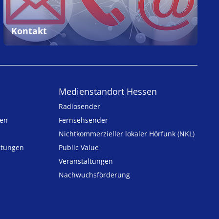
Kontakt
Medienstandort Hessen
Radiosender
ten
Fernsehsender
Nicht­kommer­zieller lo­ka­ler Hör­funk (NKL)
h­tungen
Public Value
n
Veranstaltungen
Nachwuchsförderung