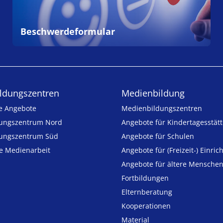
Beschwerdeformular
ldungs­zentren
Medienbildung
e Angebote
Medien­bildungs­zentren
ungszentrum Nord
Angebote für Kinder­tages­stät
ungszentrum Süd
Angebote für Schulen
ie Medienarbeit
Angebote für (Freizeit-) Ein­ric
Angebote für ältere Mensche
Fortbildungen
Elternberatung
Kooperationen
Material