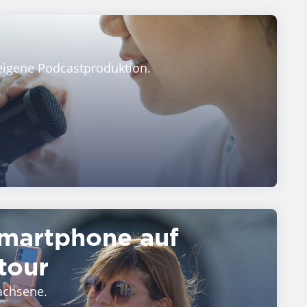
eigene Podcastproduktion.
martphone auf
tour
achsene.