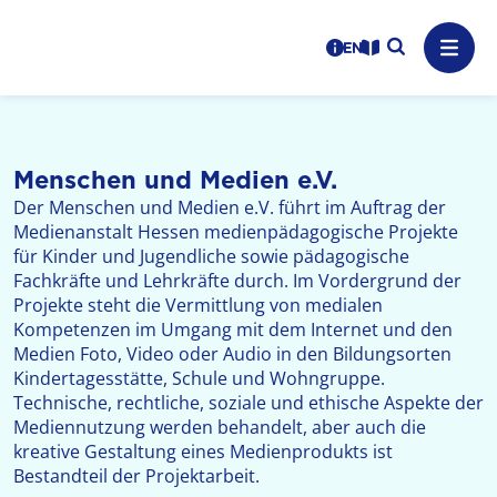
Logo: LPR Medienanstalt Hessen, Claim: Medien, Zukunft,
Suche auf
Benutzerhinweise
informations in en
Leichte Sprache
Navig
Menschen und Medien e.V.
Der Menschen und Medien e.V. führt im Auftrag der
Medienanstalt Hessen medienpädagogische Projekte
für Kinder und Jugendliche sowie pädagogische
Fachkräfte und Lehrkräfte durch. Im Vordergrund der
Projekte steht die Vermittlung von medialen
Kompetenzen im Umgang mit dem Internet und den
Medien Foto, Video oder Audio in den Bildungsorten
Kindertagesstätte, Schule und Wohngruppe.
Technische, rechtliche, soziale und ethische Aspekte der
Mediennutzung werden behandelt, aber auch die
kreative Gestaltung eines Medienprodukts ist
Bestandteil der Projektarbeit.