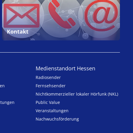
Kontakt
Medienstandort Hessen
Radiosender
ten
Fernsehsender
Nicht­kommer­zieller lo­ka­ler Hör­funk (NKL)
h­tungen
Public Value
n
Veranstaltungen
Nachwuchsförderung