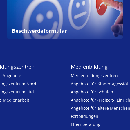
Beschwerdeformular
ldungs­zentren
Medienbildung
e Angebote
Medien­bildungs­zentren
ungszentrum Nord
Angebote für Kinder­tages­stät
ungszentrum Süd
Angebote für Schulen
ie Medienarbeit
Angebote für (Freizeit-) Ein­ric
Angebote für ältere Mensche
Fortbildungen
Elternberatung