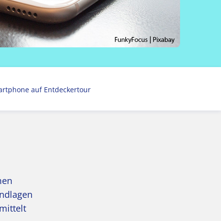
rtphone auf Entdeckertour
men
undlagen
mittelt