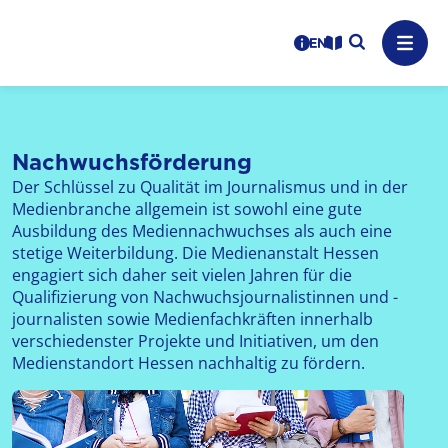
Logo: LPR Medienanstalt Hessen, Claim: Medien, Zukunft,
Suche auf
Benutzerhinweise
informations in en
Leichte Sprache
Navig
Nachwuchsförderung
Der Schlüssel zu Qualität im Journalismus und in der
Medienbranche allgemein ist sowohl eine gute
Ausbildung des Mediennachwuchses als auch eine
stetige Weiterbildung. Die Medienanstalt Hessen
engagiert sich daher seit vielen Jahren für die
Qualifizierung von Nachwuchsjournalistinnen und -
journalisten sowie Medienfachkräften innerhalb
verschiedenster Projekte und Initiativen, um den
Medienstandort Hessen nachhaltig zu fördern.