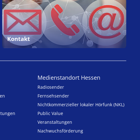
Kontakt
Medienstandort Hessen
Radiosender
ten
Fernsehsender
Nicht­kommer­zieller lo­ka­ler Hör­funk (NKL)
h­tungen
Public Value
n
Veranstaltungen
Nachwuchsförderung