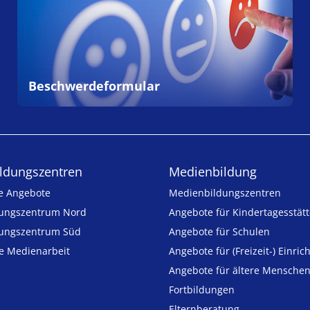
Beschwerdeformular
ldungs­zentren
Medienbildung
e Angebote
Medien­bildungs­zentren
ungszentrum Nord
Angebote für Kinder­tages­stät
ungszentrum Süd
Angebote für Schulen
ie Medienarbeit
Angebote für (Freizeit-) Ein­ric
Angebote für ältere Mensche
Fortbildungen
Elternberatung