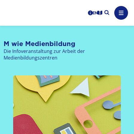
Logo: LPR Medienanstalt Hessen, Claim: Medien, Zukunft,
Suche auf
Benutzerhinweise
informations in en
Leichte Sprache
Navig
M wie Medienbildung
Die Infoveranstaltung zur Arbeit der
Medienbildungszentren