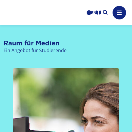
Logo: LPR Medienanstalt Hessen, Claim: Medien, Zukunft,
Suche auf
Benutzerhinweise
informations in en
Leichte Sprache
Navig
Raum für Medien
Ein Angebot für Studierende