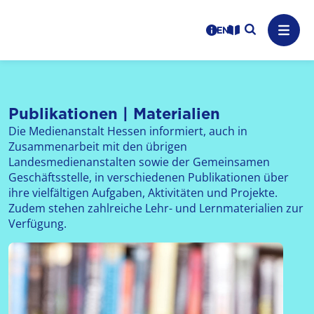
Logo: LPR Medienanstalt Hessen, Claim: Medien, Zukunft,
Suche auf
Benutzerhinweise
informations in en
Leichte Sprache
Navig
Publikationen | Materialien
Die Medienanstalt Hessen informiert, auch in
Zusammenarbeit mit den übrigen
Landesmedienanstalten sowie der Gemeinsamen
Geschäftsstelle, in verschiedenen Publikationen über
ihre vielfältigen Aufgaben, Aktivitäten und Projekte.
Zudem stehen zahlreiche Lehr- und Lernmaterialien zur
Verfügung.