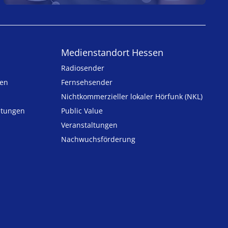
Medienstandort Hessen
Radiosender
ten
Fernsehsender
Nicht­kommer­zieller lo­ka­ler Hör­funk (NKL)
h­tungen
Public Value
n
Veranstaltungen
Nachwuchsförderung