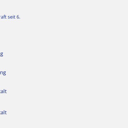
ft seit 6.
ng
ung
alt
alt