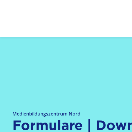
Logo: LPR Medienanstalt Hessen, Claim: Medien,
Medienbildungszentrum Nord
Formulare | Dow