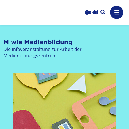
Logo: LPR Medienanstalt Hessen, Claim: Medien, Zukunft,
Suche auf
Benutzerhinweise
informations in en
Leichte Sprache
Navig
M wie Medienbildung
Die Infoveranstaltung zur Arbeit der
Medienbildungszentren