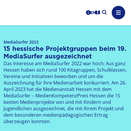
Logo: LPR Medienanstalt Hessen, Claim: Medien, Zukunft,
Suche auf
Benutzerhinweise
informations in en
Leichte Sprache
Navig
MediaSurfer 2022
15 hessische Projektgruppen beim 19.
MediaSurfer ausgezeichnet
Das Interesse am MediaSurfer 2022 war hoch: Aus ganz
Hessen haben sich rund 100 Kitagruppen, Schulklassen,
Vereine und Initiativen beworben und um die
Auszeichnung für ihre Medienarbeit konkurriert. Am 26.
April 2023 hat die Medienanstalt Hessen mit dem
MediaSurfer – MedienKompetenzPreis Hessen die 15
besten Medienprojekte von und mit Kindern und
Jugendlichen ausgezeichnet, die mit ihrem Projekt und
dem besonderen medienpädagogischen Ertrag
überzeugen konnten.