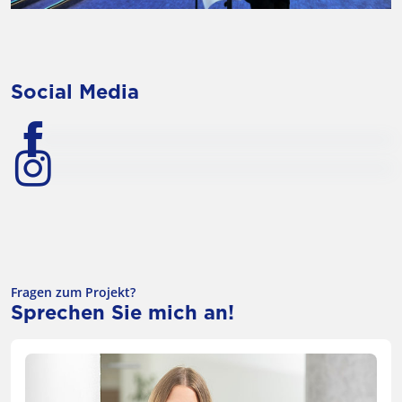
P
H
P
w
Social Media
Fragen zum Projekt?
Sprechen Sie mich an!