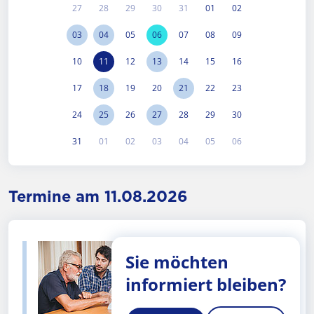
27
28
29
30
31
01
02
03
04
05
06
07
08
09
10
11
12
13
14
15
16
17
18
19
20
21
22
23
24
25
26
27
28
29
30
31
01
02
03
04
05
06
Termine am 11.08.2026
Sie möchten
informiert bleiben?