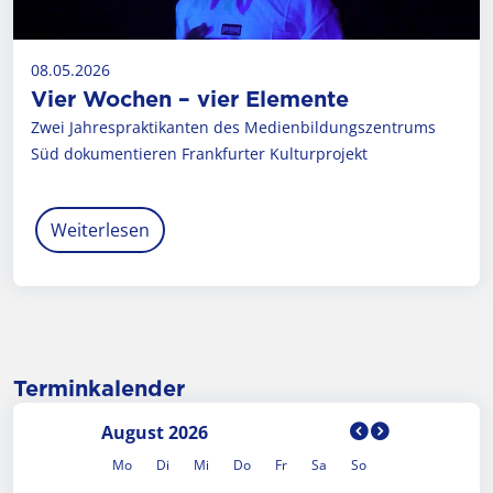
08.05.2026
Vier Wochen – vier Elemente
Zwei Jahrespraktikanten des Medienbildungszentrums
Süd dokumentieren Frankfurter Kulturprojekt
Weiterlesen
Terminkalender
vorheriger M
nächster M
August 2026
Mo
Di
Mi
Do
Fr
Sa
So