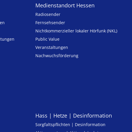
Medienstandort Hessen
Radiosender
ten
Fernsehsender
Nicht­kommer­zieller lo­ka­ler Hör­funk (NKL)
h­tungen
Public Value
n
Veranstaltungen
Nachwuchsförderung
Hass | Hetze | Desinformation
Sorgfaltspflichten | Desinformation