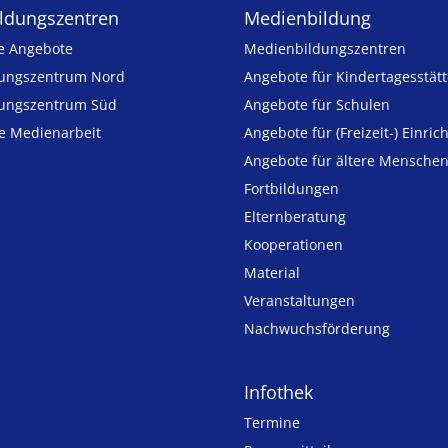
ldungs­zentren
Medienbildung
e Angebote
Medien­bildungs­zentren
ungszentrum Nord
Angebote für Kinder­tages­stät
ungszentrum Süd
Angebote für Schulen
ie Medienarbeit
Angebote für (Freizeit-) Ein­ric
Angebote für ältere Mensche
Fortbildungen
Elternberatung
Kooperationen
Material
Veranstaltungen
Nachwuchsförderung
Infothek
Termine