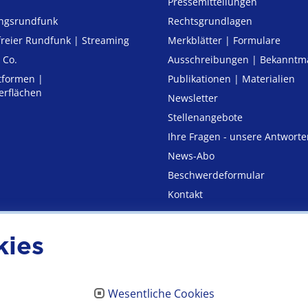
Pressemitteilungen
ungsrundfunk
Rechtsgrundlagen
freier Rund­funk | Streaming
Merkblätter | Formulare
 Co.
Ausschreibungen | Bekannt
tformen |
Publikationen | Materialien
erflächen
Newsletter
Stellenangebote
Ihre Fragen - unsere Antworte
News-Abo
Beschwerdeformular
Kontakt
kies
utz
Erklärung zur Barrierefre
Wesentliche Cookies