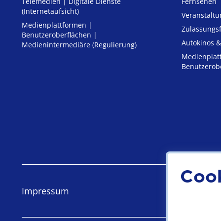
Telemedien | Digitale Dienste
Fernsehen
(Internetaufsicht)
Veranstalt
Medienplattformen |
Zulassungs­
Benutzeroberflächen |
Autokinos &
Medienintermediäre (Regulierung)
Medienplat
Benutzerob
Coo
Impressum
Datensch