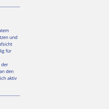
vatem
ützen und
fsicht
ig für
 der
 an den
ich aktiv