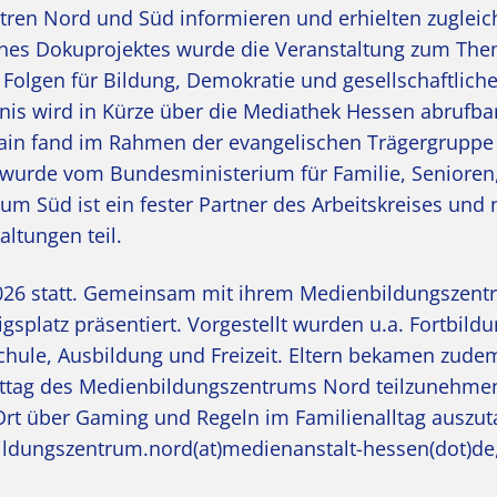
ren Nord und Süd informieren und erhielten zugleic
 eines Dokuprojektes wurde die Veranstaltung zum Th
 Folgen für Bildung, Demokratie und gesellschaftlich
is wird in Kürze über die Mediathek Hessen abrufbar
ain fand im Rahmen der evangelischen Trägergruppe 
d wurde vom Bundesministerium für Familie, Senioren
m Süd ist ein fester Partner des Arbeitskreises und
ltungen teil.
 2026 statt. Gemeinsam mit ihrem Medienbildungszen
splatz präsentiert. Vorgestellt wurden u.a. Fortbild
 Schule, Ausbildung und Freizeit. Eltern bekamen zude
mittag des Medienbildungszentrums Nord teilzunehme
rt über Gaming und Regeln im Familienalltag auszu
ldungszentrum.nord(at)medienanstalt-hessen(dot)de