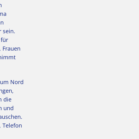
h
ema
en
 sein.
für
, Frauen
 nimmt
trum Nord
ungen,
m die
n und
tauschen.
, Telefon