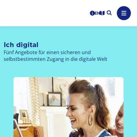
Logo: LPR Medienanstalt Hessen, Claim: Medien, Zukunft,
Suche auf
Benutzerhinweise
informations in en
Leichte Sprache
Navig
Ich digital
Fünf Angebote für einen sicheren und
selbstbestimmten Zugang in die digitale Welt