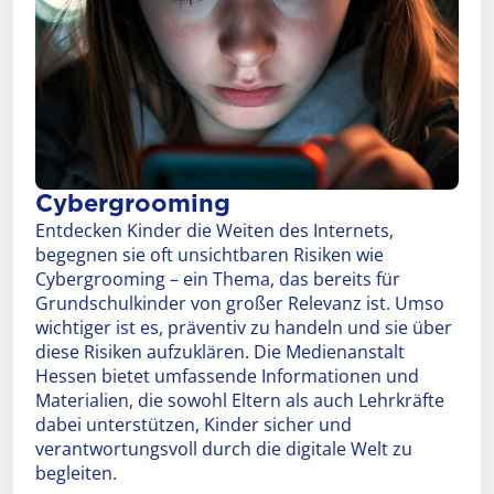
Cybergrooming
Entdecken Kinder die Weiten des Internets,
begegnen sie oft unsichtbaren Risiken wie
Cybergrooming – ein Thema, das bereits für
Grundschulkinder von großer Relevanz ist. Umso
wichtiger ist es, präventiv zu handeln und sie über
diese Risiken aufzuklären. Die Medienanstalt
Hessen bietet umfassende Informationen und
Materialien, die sowohl Eltern als auch Lehrkräfte
dabei unterstützen, Kinder sicher und
verantwortungsvoll durch die digitale Welt zu
begleiten.