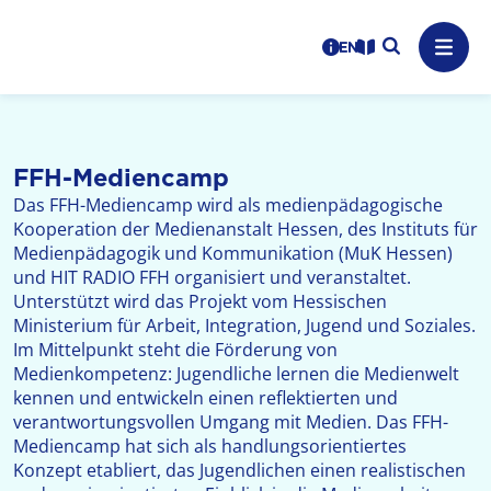
Logo: LPR Medienanstalt Hessen, Claim: Medien, Zukunft,
Suche auf
Benutzerhinweise
informations in en
Leichte Sprache
Navig
FFH-Mediencamp
Das FFH-Mediencamp wird als medienpädagogische
Kooperation der Medienanstalt Hessen, des Instituts für
Medienpädagogik und Kommunikation (MuK Hessen)
und HIT RADIO FFH organisiert und veranstaltet.
Unterstützt wird das Projekt vom Hessischen
Ministerium für Arbeit, Integration, Jugend und Soziales.
Im Mittelpunkt steht die Förderung von
Medienkompetenz: Jugendliche lernen die Medienwelt
kennen und entwickeln einen reflektierten und
verantwortungsvollen Umgang mit Medien. Das FFH-
Mediencamp hat sich als handlungsorientiertes
Konzept etabliert, das Jugendlichen einen realistischen