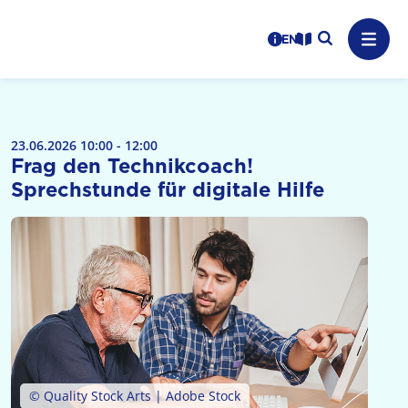
Logo: LPR Medienanstalt Hessen, Claim: Medien, Zukunft,
Suche auf
Benutzerhinweise
informations in en
Leichte Sprache
Navig
23.06.2026 10:00 - 12:00
Frag den Technikcoach!
Sprechstunde für digitale Hilfe
© Quality Stock Arts | Adobe Stock