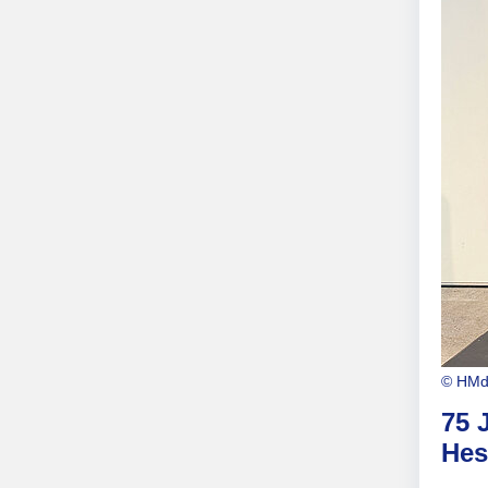
© HMdI
75 
Hes