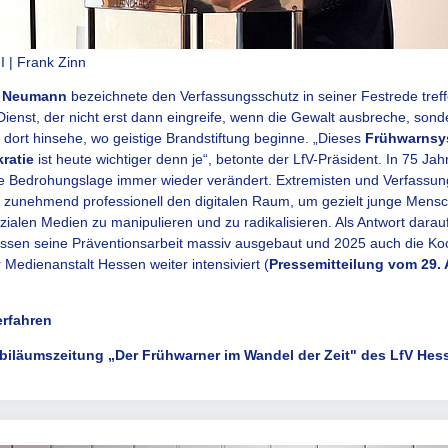
 | Frank Zinn
 Neumann
bezeichnete den Verfassungsschutz in seiner Festrede treff
Dienst, der nicht erst dann eingreife, wenn die Gewalt ausbreche, sond
s dort hinsehe, wo geistige Brandstiftung beginne. „Dieses
Frühwarnsy
ratie
ist heute wichtiger denn je“, betonte der LfV-Präsident. In 75 Jah
ie Bedrohungslage immer wieder verändert. Extremisten und Verfassun
 zunehmend professionell den digitalen Raum, um gezielt junge Mensc
zialen Medien zu manipulieren und zu radikalisieren. Als Antwort darau
ssen seine Präventionsarbeit massiv ausgebaut und 2025 auch die Ko
r Medienanstalt Hessen weiter intensiviert (
Pressemitteilung vom 29.
erfahren
ubiläumszeitung „Der Frühwarner im Wandel der Zeit" des LfV Hes