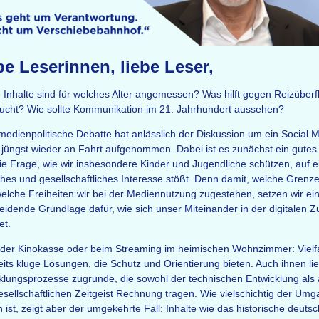
be Leserinnen, liebe Leser,
 Inhalte sind für welches Alter angemessen? Was hilft gegen Reizüberf
ucht? Wie sollte Kommunikation im 21. Jahrhundert aussehen?
medienpolitische Debatte hat anlässlich der Diskussion um ein Social 
 jüngst wieder an Fahrt aufgenommen. Dabei ist es zunächst ein gutes
ie Frage, wie wir insbesondere Kinder und Jugendliche schützen, auf ei
sches und gesellschaftliches Interesse stößt. Denn damit, welche Grenz
elche Freiheiten wir bei der Mediennutzung zugestehen, setzen wir ei
eidende Grundlage dafür, wie sich unser Miteinander in der digitalen Z
et.
der Kinokasse oder beim Streaming im heimischen Wohnzimmer: Vielfa
eits kluge Lösungen, die Schutz und Orientierung bieten. Auch ihnen li
klungsprozesse zugrunde, die sowohl der technischen Entwicklung als
sellschaftlichen Zeitgeist Rechnung tragen. Wie vielschichtig der Umg
 ist, zeigt aber der umgekehrte Fall: Inhalte wie das historische deuts