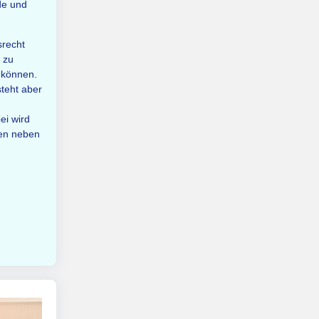
de und
srecht
 zu
 können.
steht aber
ei wird
ien neben