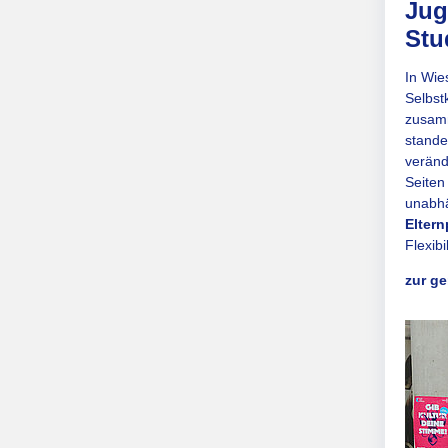
Jug
Stu
In Wie
Selbst
zusamm
stande
veränd
Seiten
unabhä
Eltern
Flexib
zur g