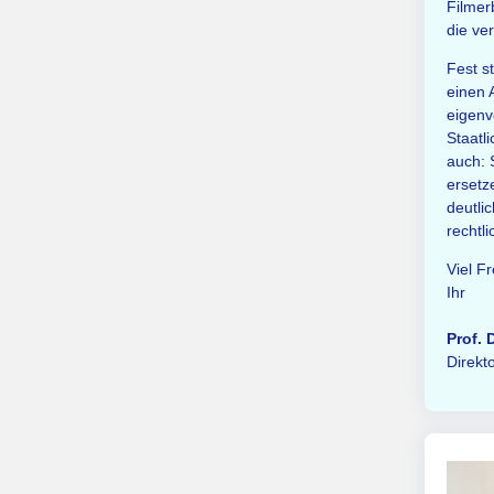
Filmer
die ve
Fest s
einen 
eigenv
Staatl
auch: 
ersetz
deutli
rechtli
Viel F
Ihr
Prof. 
Direkt