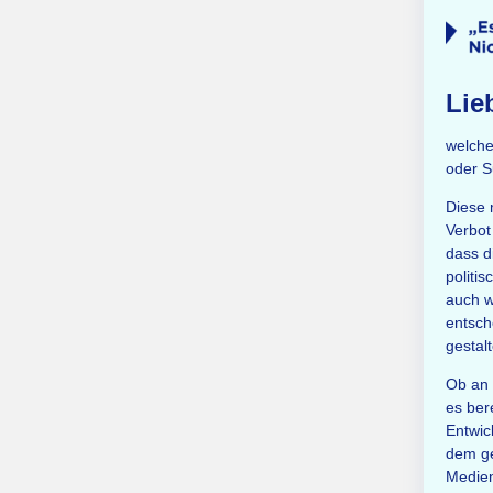
Lie
welche
oder S
Diese 
Verbot
dass d
politi
auch w
entsch
gestalt
Ob an 
es ber
Entwic
dem ge
Medien