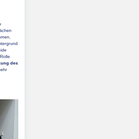
e
rächen
hmen,
ntergrund
eide
Rolle
tung des
mehr