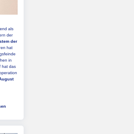
end als
ern der
stem der
ren hat
gsfeinde
hen in
f hat das
operation
 August
sen