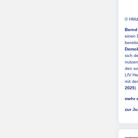
© HMdI
Bernd
einen 
bereit
Demok
sich d
nutzen
den so
LfV He
mit de
2025
).
mehr 
zur J