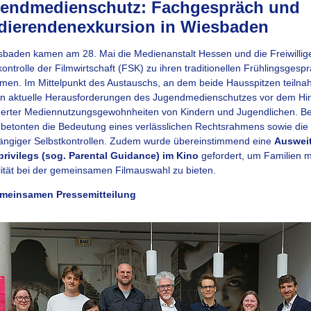
endmedienschutz: Fachgespräch und
dierendenexkursion in Wiesbaden
sbaden kamen am 28. Mai die Medienanstalt Hessen und die Freiwillig
kontrolle der Filmwirtschaft (FSK) zu ihren traditionellen Frühlingsgesp
en. Im Mittelpunkt des Austauschs, an dem beide Hausspitzen teilna
n aktuelle Herausforderungen des Jugendmedienschutzes vor dem Hi
erter Mediennutzungsgewohnheiten von Kindern und Jugendlichen. B
 betonten die Bedeutung eines verlässlichen Rechtsrahmens sowie die 
ngiger Selbstkontrollen. Zudem wurde übereinstimmend eine
Auswei
privilegs (sog. Parental Guidance) im Kino
gefordert, um Familien 
ilität bei der gemeinsamen Filmauswahl zu bieten.
emeinsamen Pressemitteilung