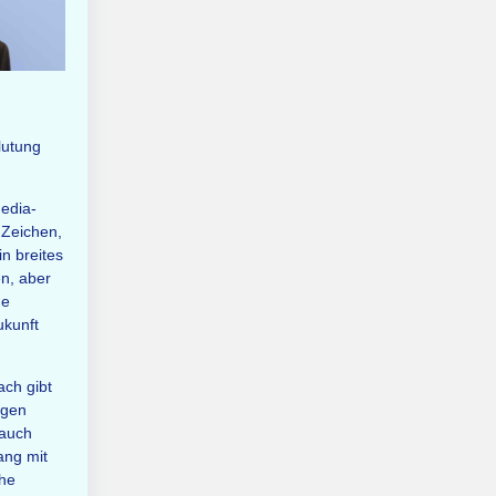
lutung
Media-
 Zeichen,
n breites
en, aber
ne
ukunft
ch gibt
egen
 auch
ang mit
che