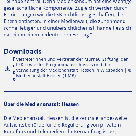
Teilhabe zentral. Denn Medienkonsum hat eine wichtige
gesellschaftliche Komponente. Zugleich werden durch
Einrichtungen wie die FSK Richtlinien geschaffen, die
Eltern entlasten. In einer Medienwelt, die zunehmend
schnelllebiger und unübersichtlicher ist, handelt es sich
dabei um einen bedeutenden Beitrag.“
Downloads
F
Vertreterinnen und Vertreter der Murnau-Stiftung, der
FSK sowie des Programmausschusses und der
o
Verwaltung der Medienanstalt Hessen in Wiesbaden | ©
t
Medienanstalt Hessen (1 MB)
o
Über die Medienanstalt Hessen
Die Medienanstalt Hessen ist die zentrale landesweite
Aufsichtsbehörde für die Regulierung von privatem
Rundfunk und Telemedien. Ihr Kernauftrag ist es,