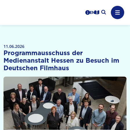
Logo: LPR Medienanstalt Hessen, Claim: Medien, Zukunft,
Suche auf
Benutzerhinweise
informations in en
Leichte Sprache
Navig
11.06.2026
Programmausschuss der
Medienanstalt Hessen zu Besuch im
Deutschen Filmhaus