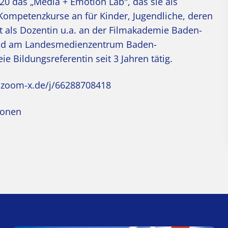
0 das „Media + Emotion Lab", das sie als
n-Kompetenzkurse an für Kinder, Jugendliche, deren
t als Dozentin u.a. an der Filmakademie Baden-
nd am Landesmedienzentrum Baden-
ie Bildungsreferentin seit 3 Jahren tätig.
.zoom-x.de/j/66288708418
ionen