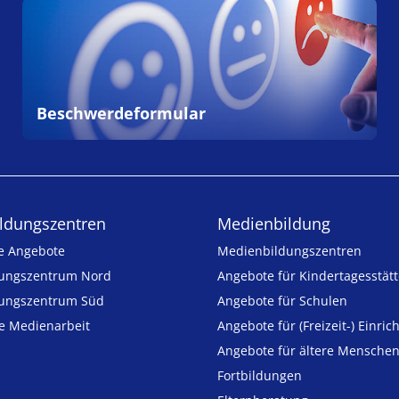
Beschwerdeformular
ldungs­zentren
Medienbildung
e Angebote
Medien­bildungs­zentren
ungszentrum Nord
Angebote für Kinder­tages­stät
ungszentrum Süd
Angebote für Schulen
ie Medienarbeit
Angebote für (Freizeit-) Ein­ric
Angebote für ältere Mensche
Fortbildungen