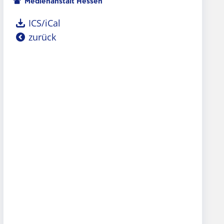
Veranstalter
Medienanstalt Hessen
ICS/iCal
zurück