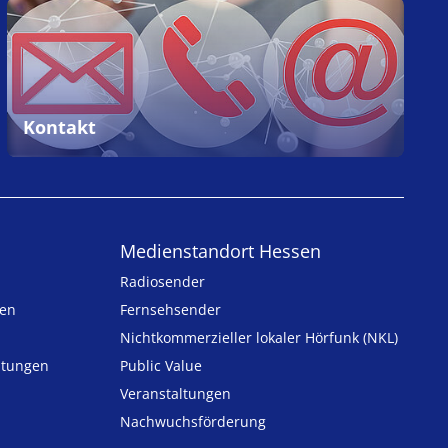
Kontakt
Medienstandort Hessen
Radiosender
ten
Fernsehsender
Nicht­kommer­zieller lo­ka­ler Hör­funk (NKL)
h­tungen
Public Value
n
Veranstaltungen
Nachwuchsförderung