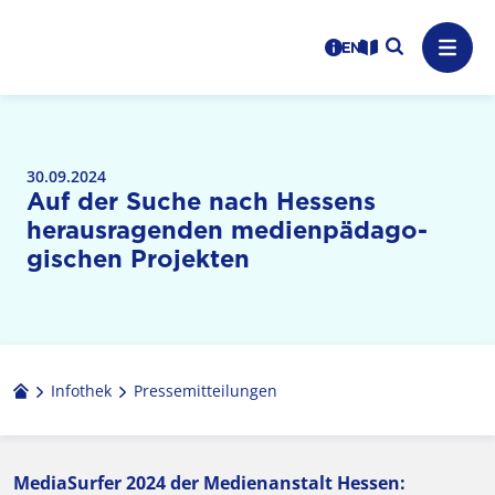
Logo: LPR Medienanstalt Hessen, Claim: Medien, Zukunft,
Suche auf
Benutzerhinweise
informations in en
Leichte Sprache
Navig
30.09.2024
Auf der Suche nach Hessens
heraus­ragenden medien­pädago­
gischen Projekten
Infothek
Pressemitteilungen
MediaSurfer 2024 der Medienanstalt Hessen: