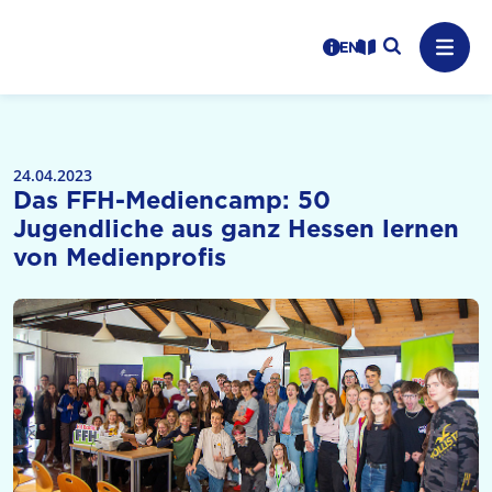
Logo: LPR Medienanstalt Hessen, Claim: Medien, Zukunft,
Suche auf
Benutzerhinweise
informations in en
Leichte Sprache
Navig
24.04.2023
Das FFH-Mediencamp: 50
Jugendliche aus ganz Hessen lernen
von Medienprofis