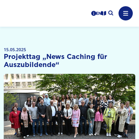
Logo: LPR Medienanstalt Hessen, Claim: Medien, Zukunft,
Suche auf
Benutzerhinweise
informations in en
Leichte Sprache
Navig
15.05.2025
Projekttag „News Caching für
Auszubildende“