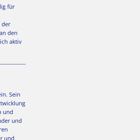
ig für
 der
 an den
ich aktiv
in. Sein
ntwicklung
n und
nder und
ren
er und