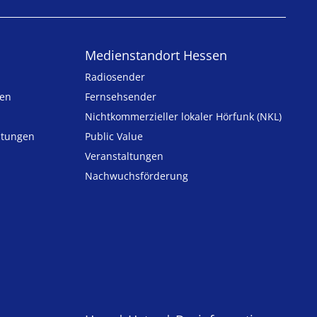
Medienstandort Hessen
Radiosender
ten
Fernsehsender
Nicht­kommer­zieller lo­ka­ler Hör­funk (NKL)
h­tungen
Public Value
n
Veranstaltungen
Nachwuchsförderung