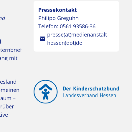
Pressekontakt
nd
Philipp Greguhn
Telefon:
0561 93586-36
presse(at)medienanstalt-
d
hessen(dot)de
ternbrief
ang mit
desland
gemeinen
Raum –
arüber
tive