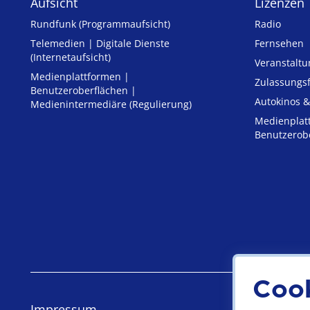
Aufsicht
Lizenzen
Rundfunk (Programmaufsicht)
Radio
Telemedien | Digitale Dienste
Fernsehen
(Internetaufsicht)
Veranstalt
Medienplattformen |
Zulassungs­
Benutzeroberflächen |
Autokinos &
Medienintermediäre (Regulierung)
Medienplat
Benutzerob
Coo
Impressum
Datensch