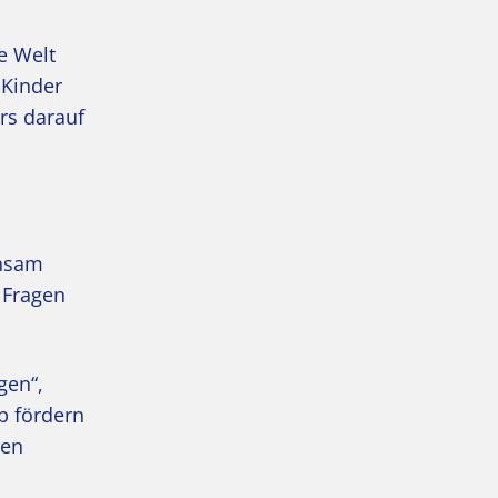
e Welt
 Kinder
rs darauf
insam
 Fragen
gen“,
b fördern
len