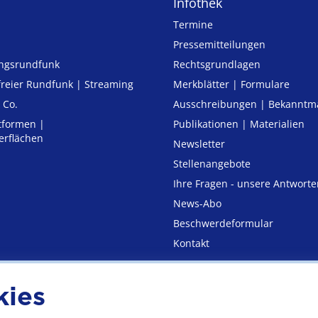
Infothek
Termine
Pressemitteilungen
ungsrundfunk
Rechtsgrundlagen
freier Rund­funk | Streaming
Merkblätter | Formulare
 Co.
Ausschreibungen | Bekannt
tformen |
Publikationen | Materialien
erflächen
Newsletter
Stellenangebote
Ihre Fragen - unsere Antworte
News-Abo
Beschwerdeformular
Kontakt
kies
utz
Erklärung zur Barrierefre