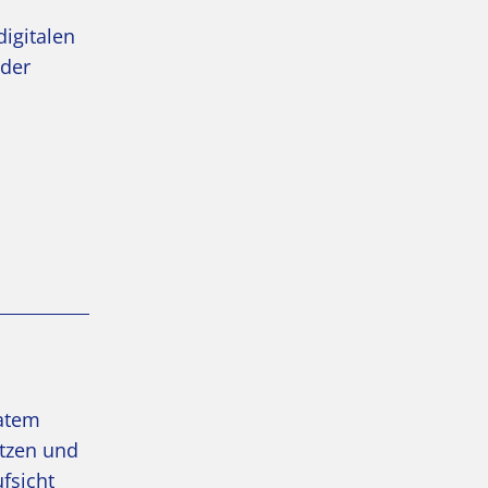
digitalen
nder
vatem
ützen und
fsicht