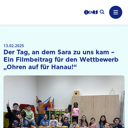
Logo: LPR Medienanstalt Hessen, Claim: Medien, Zukunft,
Suche auf
Benutzerhinweise
informations in en
Leichte Sprache
Navig
13.02.2025
Der Tag, an dem Sara zu uns kam –
Ein Filmbeitrag für den Wettbewerb
„Ohren auf für Hanau!“