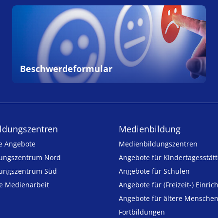
Beschwerdeformular
ldungs­zentren
Medienbildung
e Angebote
Medien­bildungs­zentren
ungszentrum Nord
Angebote für Kinder­tages­stät
ungszentrum Süd
Angebote für Schulen
ie Medienarbeit
Angebote für (Freizeit-) Ein­ric
Angebote für ältere Mensche
Fortbildungen