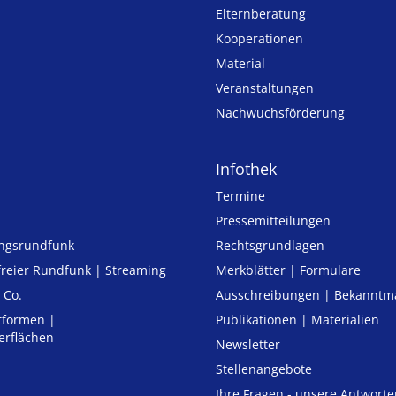
Elternberatung
Kooperationen
Material
Veranstaltungen
Nachwuchsförderung
Infothek
Termine
Pressemitteilungen
ungsrundfunk
Rechtsgrundlagen
freier Rund­funk | Streaming
Merkblätter | Formulare
 Co.
Ausschreibungen | Bekannt
tformen |
Publikationen | Materialien
erflächen
Newsletter
Stellenangebote
Ihre Fragen - unsere Antworte