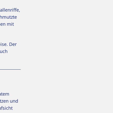
llenriffe,
chmutzte
men mit
ise. Der
auch
vatem
ützen und
fsicht