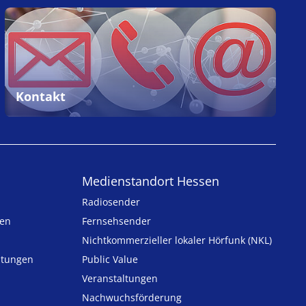
Kontakt
Medienstandort Hessen
Radiosender
ten
Fernsehsender
Nicht­kommer­zieller lo­ka­ler Hör­funk (NKL)
h­tungen
Public Value
n
Veranstaltungen
Nachwuchsförderung