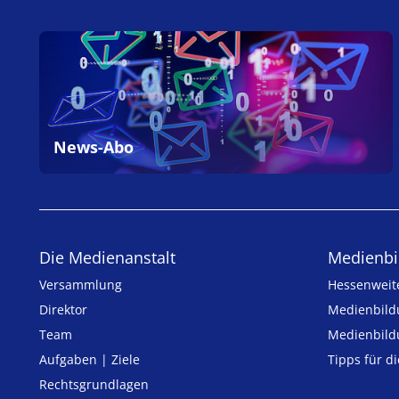
News-Abo
Die Medienanstalt
Medien­bi
Versammlung
Hessenweit
Direktor
Medienbild
Team
Medienbild
Aufgaben | Ziele
Tipps für d
Rechtsgrundlagen