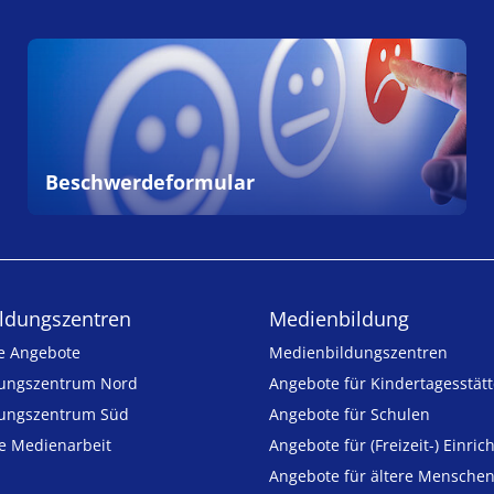
Beschwerdeformular
ldungs­zentren
Medienbildung
e Angebote
Medien­bildungs­zentren
ungszentrum Nord
Angebote für Kinder­tages­stät
ungszentrum Süd
Angebote für Schulen
ie Medienarbeit
Angebote für (Freizeit-) Ein­ric
Angebote für ältere Mensche