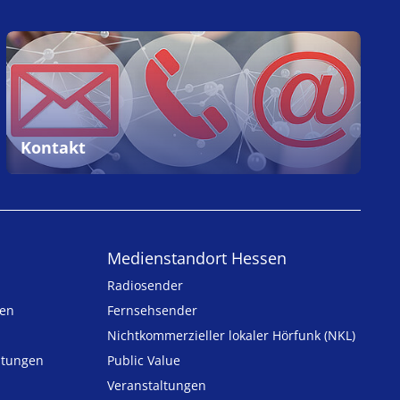
Kontakt
Medienstandort Hessen
Radiosender
ten
Fernsehsender
Nicht­kommer­zieller lo­ka­ler Hör­funk (NKL)
h­tungen
Public Value
n
Veranstaltungen