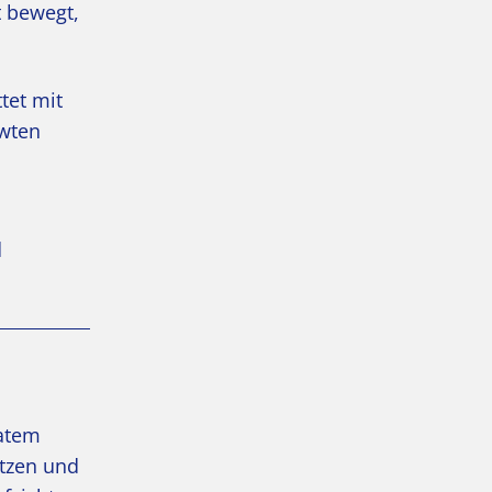
t bewegt,
tet mit
ewten
d
vatem
ützen und