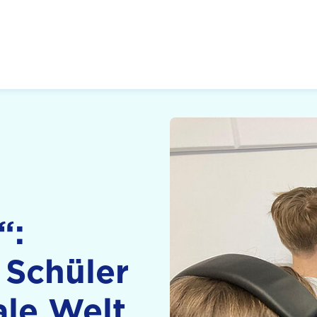
 Zukunft, Gestalten
“:
 Schüler
ale Welt