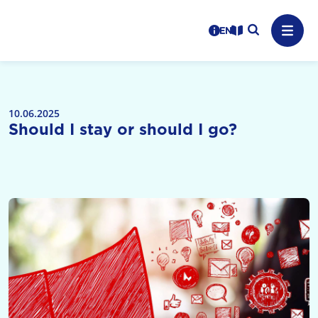
Logo: LPR Medienanstalt Hessen, Claim: Medien, Zukunft,
Suche auf
Benutzerhinweise
informations in en
Leichte Sprache
Navig
10.06.2025
Should I stay or should I go?