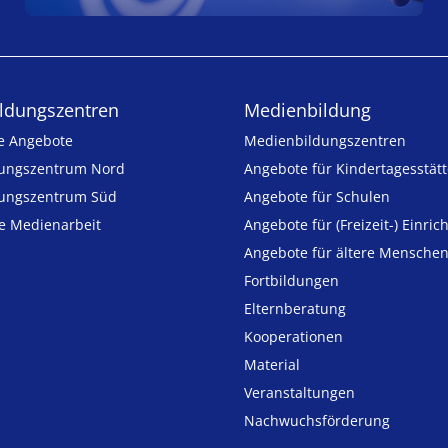
ldungs­zentren
Medienbildung
e Angebote
Medien­bildungs­zentren
ungszentrum Nord
Angebote für Kinder­tages­stät
ungszentrum Süd
Angebote für Schulen
ie Medienarbeit
Angebote für (Freizeit-) Ein­ric
Angebote für ältere Mensche
Fortbildungen
Elternberatung
Kooperationen
Material
Veranstaltungen
Nachwuchsförderung