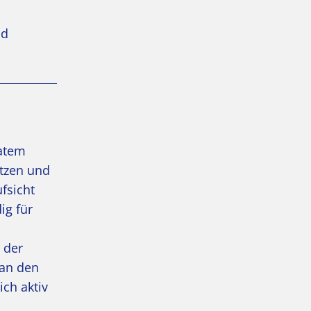
nd
vatem
ützen und
fsicht
ig für
 der
 an den
ich aktiv