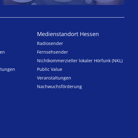
Medienstandort Hessen
Radiosender
ten
Fernsehsender
Nicht­kommer­zieller lo­ka­ler Hör­funk (NKL)
h­tungen
Public Value
n
Veranstaltungen
Nachwuchsförderung