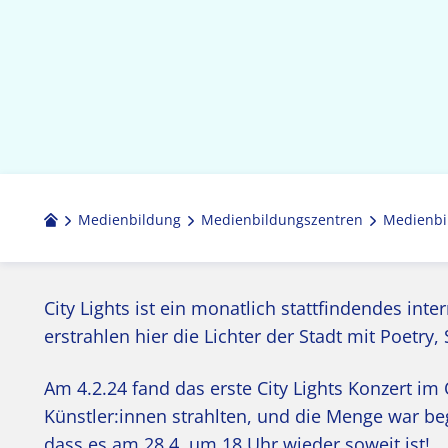
Medienbildung
Medien­bildungs­zentren
Medienbi
City Lights ist ein monatlich stattfindendes in
erstrahlen hier die Lichter der Stadt mit Poetry,
Am 4.2.24 fand das erste City Lights Konzert im 
Künstler:innen strahlten, und die Menge war beg
dass es am 28.4. um 18 Uhr wieder soweit ist!