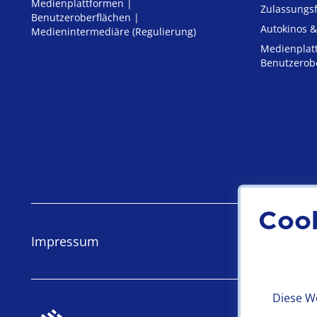
Medienplattformen |
Zulassungs­
Benutzeroberflächen |
Autokinos &
Medienintermediäre (Regulierung)
Medienplat
Benutzerob
Coo
Impressum
Datensch
Diese We