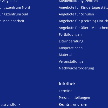
e Angebote
Medien­bildungs­zentren
ungszentrum Nord
Angebote für Kinder­tages­stät
ungszentrum Süd
Angebote für Schulen
ie Medienarbeit
Angebote für (Freizeit-) Ein­ric
Angebote für ältere Mensche
Fortbildungen
Elternberatung
Kooperationen
Material
Veranstaltungen
Nachwuchsförderung
Infothek
Termine
Pressemitteilungen
ungsrundfunk
Rechtsgrundlagen