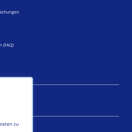
machungen
n (FAQ)
iheit
bieten zu