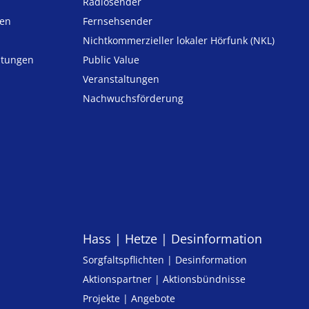
Radiosender
ten
Fernsehsender
Nicht­kommer­zieller lo­ka­ler Hör­funk (NKL)
h­tungen
Public Value
n
Veranstaltungen
Nachwuchsförderung
Hass | Hetze | Desinformation
Sorgfaltspflichten | Desinformation
Aktionspartner | Aktionsbündnisse
Projekte | Angebote