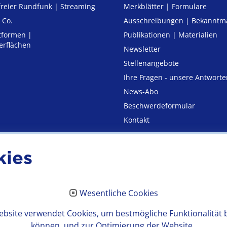
freier Rund­funk | Streaming
Merkblätter | Formulare
 Co.
Ausschreibungen | Bekannt
tformen |
Publikationen | Materialien
erflächen
Newsletter
Stellenangebote
Ihre Fragen - unsere Antworte
News-Abo
Beschwerdeformular
Kontakt
kies
utz
Erklärung zur Barrierefre
Wesentliche Cookies
bsite verwendet Cookies, um bestmögliche Funktionalität 
können, und zur Optimierung der Website.