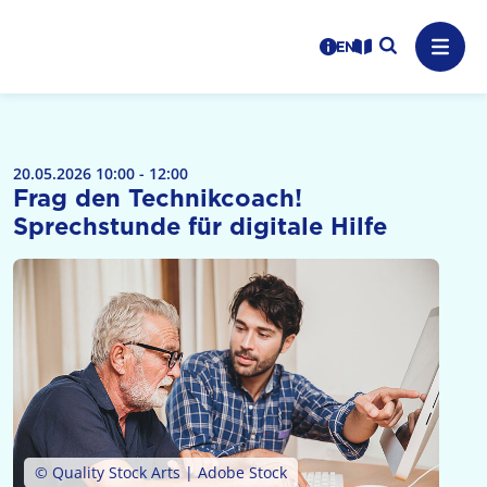
Logo: LPR Medienanstalt Hessen, Claim: Medien, Zukunft,
Suche auf
Benutzerhinweise
informations in en
Leichte Sprache
Navig
20.05.2026 10:00 - 12:00
Frag den Technikcoach!
Sprechstunde für digitale Hilfe
© Quality Stock Arts | Adobe Stock