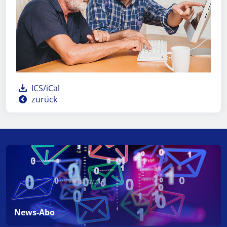
ICS/iCal
zurück
News-Abo