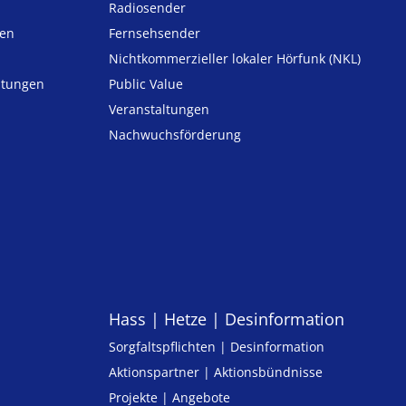
Radiosender
ten
Fernsehsender
Nicht­kommer­zieller lo­ka­ler Hör­funk (NKL)
h­tungen
Public Value
n
Veranstaltungen
Nachwuchsförderung
Hass | Hetze | Desinformation
Sorgfaltspflichten | Desinformation
Aktionspartner | Aktionsbündnisse
Projekte | Angebote