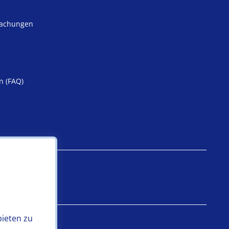
machungen
n (FAQ)
iheit
bieten zu