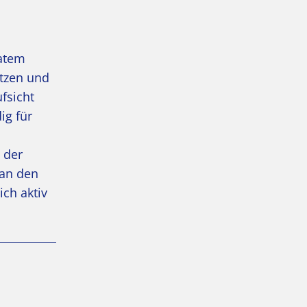
vatem
ützen und
fsicht
ig für
 der
 an den
ich aktiv