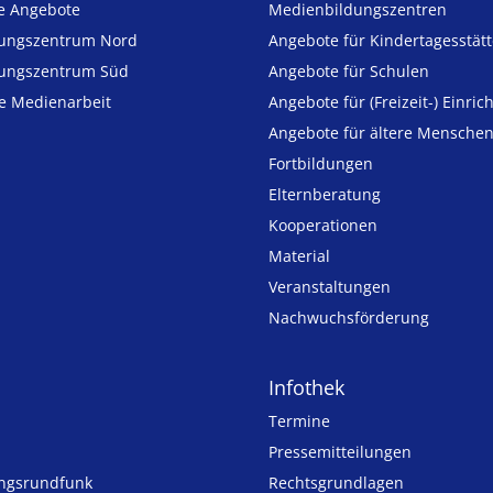
e Angebote
Medien­bildungs­zentren
ungszentrum Nord
Angebote für Kinder­tages­stät
ungszentrum Süd
Angebote für Schulen
ie Medienarbeit
Angebote für (Freizeit-) Ein­ric
Angebote für ältere Mensche
Fortbildungen
Elternberatung
Kooperationen
Material
Veranstaltungen
Nachwuchsförderung
Infothek
Termine
Pressemitteilungen
ungsrundfunk
Rechtsgrundlagen