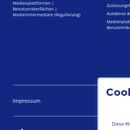
Medienplattformen |
Zulassungs­
Benutzeroberflächen |
Autokinos &
Medienintermediäre (Regulierung)
Medienplat
Benutzerob
Coo
Impressum
Datensch
Diese We