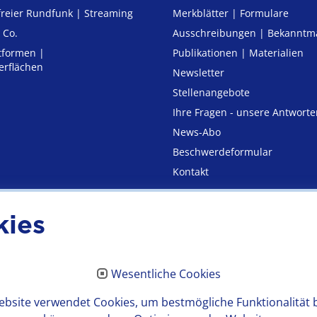
freier Rund­funk | Streaming
Merkblätter | Formulare
 Co.
Ausschreibungen | Bekannt
tformen |
Publikationen | Materialien
erflächen
Newsletter
Stellenangebote
Ihre Fragen - unsere Antworte
News-Abo
Beschwerdeformular
Kontakt
kies
utz
Erklärung zur Barrierefre
Wesentliche Cookies
bsite verwendet Cookies, um bestmögliche Funktionalität 