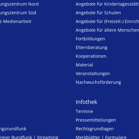
ungszentrum Nord
Angebote für Kinder­tages­stät
ungszentrum Süd
Angebote für Schulen
ie Medienarbeit
Angebote für (Freizeit-) Ein­ric
Angebote für ältere Mensche
Fortbildungen
Elternberatung
Kooperationen
Material
Veranstaltungen
Nachwuchsförderung
Infothek
Termine
Pressemitteilungen
ungsrundfunk
Rechtsgrundlagen
freier Rund­funk | Streaming
Merkblätter | Formulare