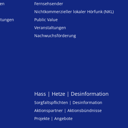
ten
Fernsehsender
Nicht­kommer­zieller lo­ka­ler Hör­funk (NKL)
h­tungen
Public Value
n
Veranstaltungen
Nachwuchsförderung
Hass | Hetze | Desinformation
Sorgfaltspflichten | Desinformation
Aktionspartner | Aktionsbündnisse
Projekte | Angebote