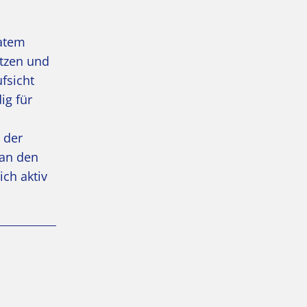
vatem
ützen und
fsicht
ig für
 der
 an den
ich aktiv