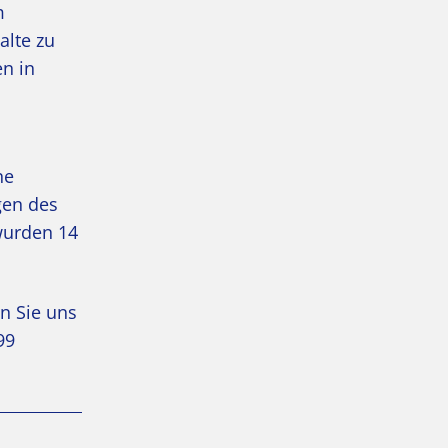
m
alte zu
n in
ne
gen des
wurden 14
n Sie uns
99