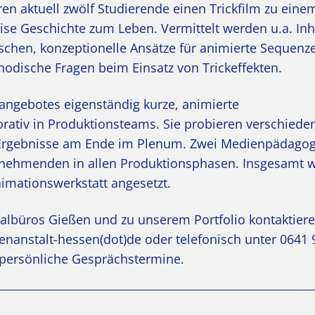
n aktuell zwölf Studierende einen Trickfilm zu eine
se Geschichte zum Leben. Vermittelt werden u.a. Inh
hen, konzeptionelle Ansätze für animierte Sequenze
odische Fragen beim Einsatz von Trickeffekten.
angebotes eigenständig kurze, animierte
ativ in Produktionsteams. Sie probieren verschiede
e Ergebnisse am Ende im Plenum. Zwei Medienpädago
lnehmenden in allen Produktionsphasen. Insgesamt 
imationswerkstatt angesetzt.
nalbüros Gießen und zu unserem Portfolio kontaktiere
nanstalt-hessen(dot)de
oder telefonisch unter 0641 
 persönliche Gesprächstermine.