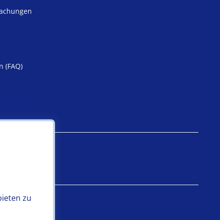
machungen
n (FAQ)
iheit
bieten zu