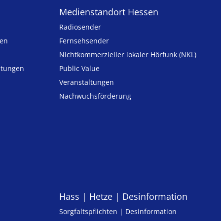
Medienstandort Hessen
Radiosender
ten
Fernsehsender
Nicht­kommer­zieller lo­ka­ler Hör­funk (NKL)
h­tungen
Public Value
n
Veranstaltungen
Nachwuchsförderung
Hass | Hetze | Desinformation
Sorgfaltspflichten | Desinformation