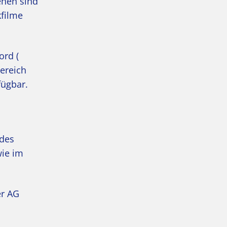
ehen sind
kfilme
ord (
Bereich
fügbar.
 des
ie im
er AG