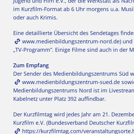
Jugend und Film e.V., der die Werkstatt als Nac
im Kurzfilm-Format ab 6 Uhr morgens u.a. Musi
oder auch Krimis.
Eine detaillierte Übersicht des Sendetages fin
www.medienbildungszentrum-nord.de
) und
„TV-Programm”. Einige Filme sind auch in der M
Zum Empfang
Der Sender des Medienbildungszentrums Süd wi
www.medienbildungszentrum-sued.de
sowie
Medienbildungszentrums Nord ist im Livestre
Kabelnetz unter Platz 392 auffindbar.
Der Kurzfilmtag wird jedes Jahr am 21. Dezembe
Kurzfilm e.V. (Bundesverband Deutscher Kurzfil
https://kurzfilmtag.com/veranstaltungsorte.