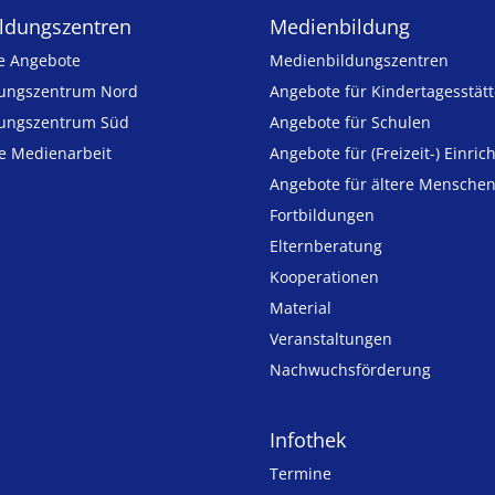
ldungs­zentren
Medienbildung
e Angebote
Medien­bildungs­zentren
ungszentrum Nord
Angebote für Kinder­tages­stät
ungszentrum Süd
Angebote für Schulen
ie Medienarbeit
Angebote für (Freizeit-) Ein­ric
Angebote für ältere Mensche
Fortbildungen
Elternberatung
Kooperationen
Material
Veranstaltungen
Nachwuchsförderung
Infothek
Termine