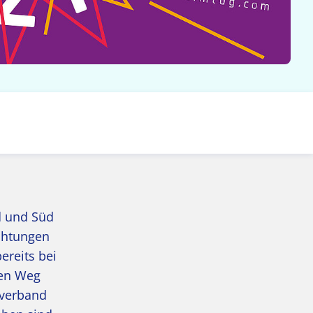
d und Süd
ichtungen
ereits bei
ren Weg
sverband