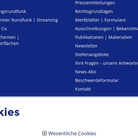
Pressemitteilungen
ungsrundfunk
Rechtsgrundlagen
freier Rund­funk | Streaming
Merkblätter | Formulare
 Co.
Ausschreibungen | Bekannt
tformen |
Publikationen | Materialien
erflächen
Newsletter
Stellenangebote
Ihre Fragen - unsere Antworte
News-Abo
Beschwerdeformular
Kontakt
kies
utz
Erklärung zur Barrierefre
Wesentliche Cookies