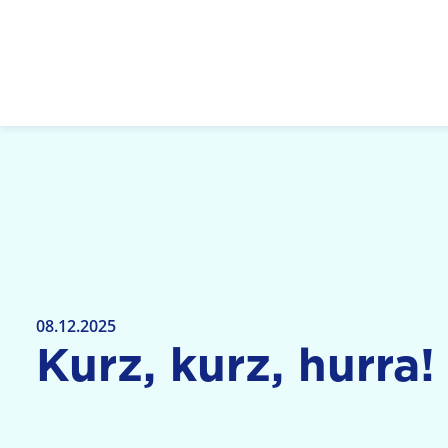
Logo: LPR Medienanstalt Hessen, Claim: Medien,
08.12.2025
Kurz, kurz, hurra!