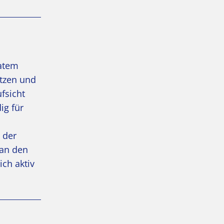
vatem
ützen und
fsicht
ig für
 der
 an den
ich aktiv