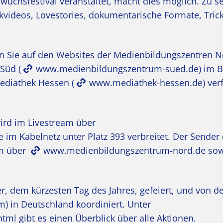
hwuchsfestival veranstaltet, macht dies möglich. Zu s
kvideos, Lovestories, dokumentarische Formate, Tric
den Sie auf den Websites der Medienbildungszentren N
 Süd (
www.medienbildungszentrum-sued.de
) im 
ediathek Hessen (
www.mediathek-hessen.de
) ver
rd im Livestream über
 im Kabelnetz unter Platz 393 verbreitet. Der Sender
am über
www.medienbildungszentrum-nord.de
sow
r, dem kürzesten Tag des Jahres, gefeiert, und von d
m) in Deutschland koordiniert. Unter
html
gibt es einen Überblick über alle Aktionen.