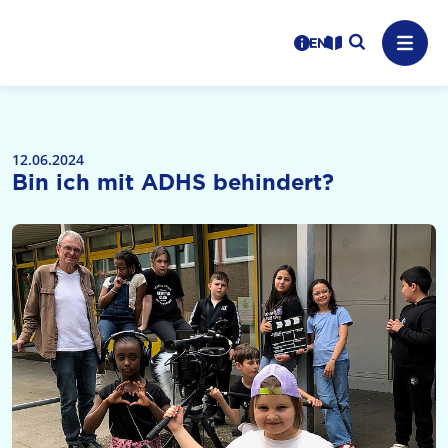
Logo: LPR Medienanstalt Hessen, Claim: Medien, Zukunft,
Suche auf
Benutzerhinweise
informations in en
Leichte Sprache
Navig
12.06.2024
Bin ich mit ADHS behindert?