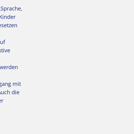
„Sprache,
 Kinder
esetzen
auf
ktive
 werden
gang mit
Auch die
er
h