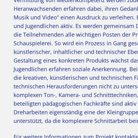
Vermittlung von Medienkompetenz werden zude
Heranwachsenden erfahren dabei, ihren Gedank
Musik und Video“ einen Ausdruck zu verleihen. B
und Jugendlichen aktiv. Es werden gemeinsam 
die Teilnehmenden alle wichtigen Posten der Pro
Schauspielerei. So wird ein Prozess in Gang gese
künstlerischer, inhaltlicher und technischer Ebe
Gestaltung eines konkreten Produkts wächst das
Jugendlichen erfahren soziale Anerkennung. Be
die kreativen, künstlerischen und technischen Fä
technischen Herausforderungen nicht zu unters
komplexen Ton-, Kamera- und Schnitttechniken,
beteiligten pädagogischen Fachkräfte sind akti
Dreharbeiten eigenständig eine der Kleingrupp
unterstützt, da die komplexere Schnittarbeit be
Für weitere Informationen zum Projekt kontaktie