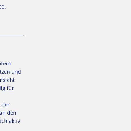
00.
vatem
ützen und
fsicht
ig für
 der
 an den
ich aktiv