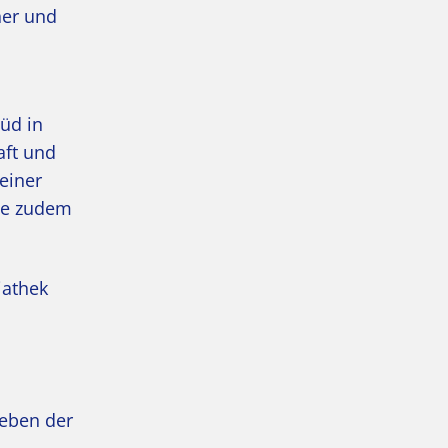
her und
üd in
aft und
einer
rde zudem
iathek
Neben der