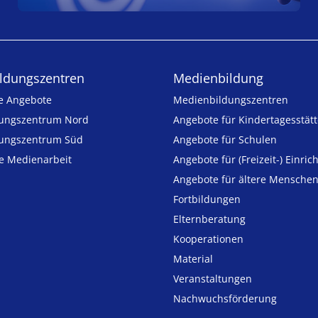
ldungs­zentren
Medienbildung
e Angebote
Medien­bildungs­zentren
ungszentrum Nord
Angebote für Kinder­tages­stät
ungszentrum Süd
Angebote für Schulen
ie Medienarbeit
Angebote für (Freizeit-) Ein­ric
Angebote für ältere Mensche
Fortbildungen
Elternberatung
Kooperationen
Material
Veranstaltungen
Nachwuchsförderung