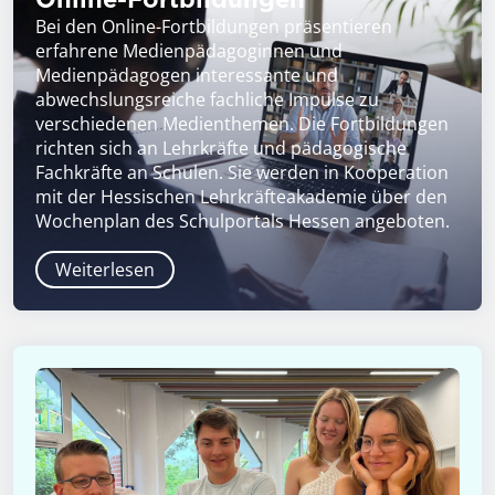
Bei den Online-Fortbildungen präsentieren
erfahrene Medienpädagoginnen und
Medienpädagogen interessante und
abwechslungsreiche fachliche Impulse zu
verschiedenen Medienthemen. Die Fortbildungen
richten sich an Lehrkräfte und pädagogische
Fachkräfte an Schulen. Sie werden in Kooperation
mit der Hessischen Lehrkräfteakademie über den
Wochenplan des Schulportals Hessen angeboten.
Weiterlesen