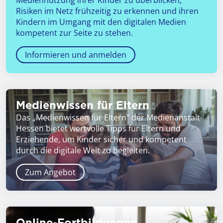
Mediennutzung ihrer Kinder zu überblicken,
Risiken im Netz frühzeitig zu erkennen und ihren
Kindern im Umgang mit den digitalen Medien
kompetent zur Seite zu stehen.
Informieren und anmelden
Medienwissen für Eltern
Das „Medienwissen für Eltern“ der Medienanstalt
Hessen bietet wertvolle Tipps für Eltern und
Erziehende, um Kinder sicher und kompetent
durch die digitale Welt zu begleiten.
Zum Angebot
Online-Fortbildungen