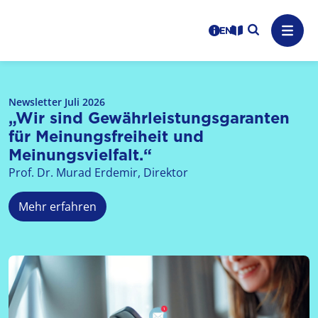
Logo: LPR Medienanstalt Hessen, Claim: Medien, Zukunft,
Suche auf
Benutzerhinweise
informations in en
Leichte Sprache
Navig
Newsletter Juli 2026
„Wir sind Gewährleistungs­garanten
für Meinungsfreiheit und
Meinungsvielfalt.“
Prof. Dr. Murad Erdemir, Direktor
Mehr erfahren