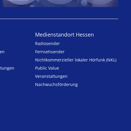
Medienstandort Hessen
Radiosender
ten
Fernsehsender
Nicht­kommer­zieller lo­ka­ler Hör­funk (NKL)
h­tungen
Public Value
n
Veranstaltungen
Nachwuchsförderung