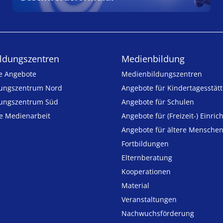
ldungs­zentren
Medienbildung
e Angebote
Medien­bildungs­zentren
ungszentrum Nord
Angebote für Kinder­tages­stät
ungszentrum Süd
Angebote für Schulen
ie Medienarbeit
Angebote für (Freizeit-) Ein­ric
Angebote für ältere Mensche
Fortbildungen
Elternberatung
Kooperationen
Material
Veranstaltungen
Nachwuchsförderung