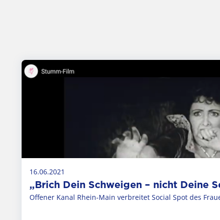
16.06.2021
„Brich Dein Schweigen – nicht Deine S
Offener Kanal Rhein-Main verbreitet Social Spot des Frau