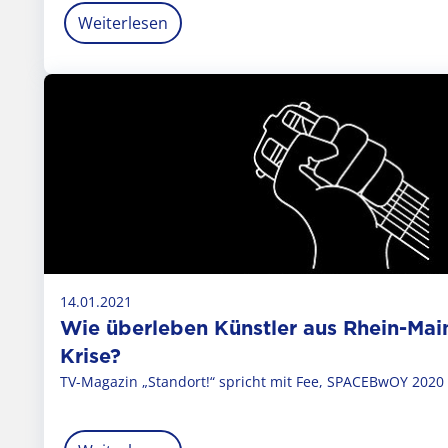
Weiterlesen
14.01.2021
Wie überleben Künstler aus Rhein-Main
Krise?
TV-Magazin „Standort!“ spricht mit Fee, SPACEBwOY 20