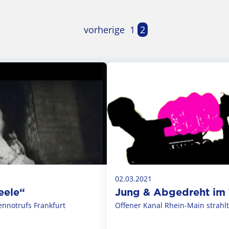
vorherige
1
2
02.03.2021
eele“
Jung & Abgedreht im
ennotrufs Frankfurt
Offener Kanal Rhein-Main strahlt