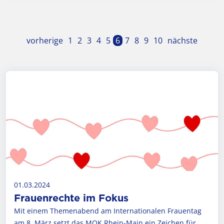
vorherige
1
2
3
4
5
6
7
8
9
10
nächste
01.03.2024
Frauenrechte im Fokus
Mit einem Themenabend am Internationalen Frauentag
am 8. März setzt das MOK Rhein-Main ein Zeichen für