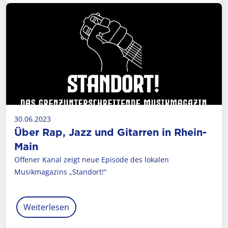
30.06.2023
Über Rap, Jazz und Gitarren in Rhein-
Main
Offener Kanal zeigt neue Episode des lokalen
Musikmagazins „Standort!“
Weiterlesen