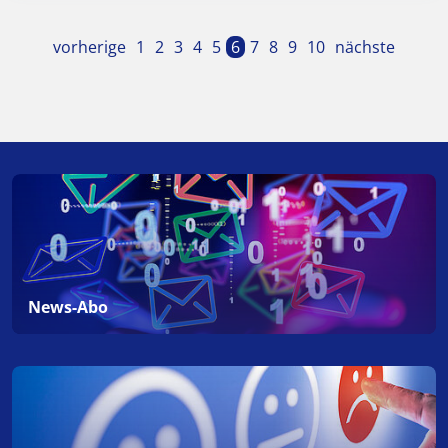
vorherige
1
2
3
4
5
6
7
8
9
10
nächste
News-Abo