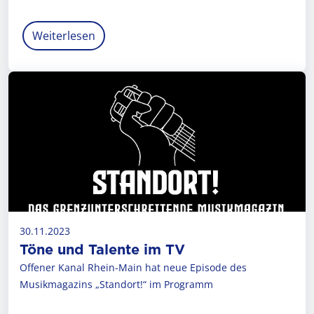
Weiterlesen
30.11.2023
Töne und Talente im TV
Offener Kanal Rhein-Main hat neue Episode des
Musikmagazins „Standort!“ im Programm