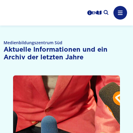
Logo: LPR Medienanstalt Hessen, Claim: Medien, Zukunft,
Suche auf
Benutzerhinweise
informations in en
Leichte Sprache
Navig
Medienbildungszentrum Süd
Aktuelle Informationen und ein
Archiv der letzten Jahre